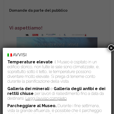
Domande da parte del pubblico
Vi aspettiamo!
×
AVVISI
Temperature elevate
: il Museo è ospitato in un
edificio storico, non tutte le sale sono climatizzate, e,
soprattutto sotto il tetto, le temperature possono
diventare molto elevate. Si prega di tenerne conto
durante la pianificazione della visita.
Galleria dei minerali
e
Galleria degli anfibi e dei
rettili chiuse
per lavori di riallestimento fino a data da
destinarsi.
Leggi l’avviso completo
Parcheggiare al Museo.
Durante i fine settimana,
vista la grande affluenza, è possibile che il parcheggio