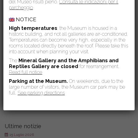
del Museo risulti pieno.
Consulta le indicazioni per il
parcheggio
NOTICE
High temperatures
: the Museum is housed in a
historic building, and not all galleries are air-conditioned.
Temperatures can become very high, especially in the
rooms located directly beneath the roof. Please take this
into account when planning your visit.
The
Mineral Gallery and the Amphibians and
Reptiles Gallery are
closed
for rearrangement.
Read full notice
Parking at the Museum.
On weekends, due to the
large number of visitors, the Museum car park may be
Eventi
full.
See parking directions
News
Ultime notizie
15 Luglio 2026