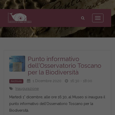
Museo
di
Toggle
Storia
navigation
Naturale
dell'Università
di
Pisa
Punto informativo
dell’Osservatorio Toscano
per la Biodiversità
1 Dicembre 2020
16:30 - 18:00
Archivio
Inaugurazione
Martedì 1° dicembre, alle ore 16.30, al Museo si inaugura il
punto informativo dell’Osservatorio Toscano per la
Biodiversità.