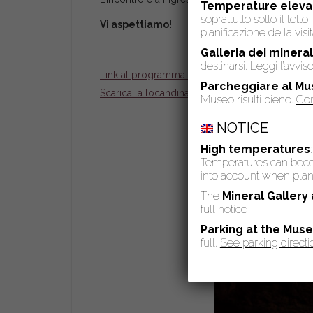
Temperature eleva
soprattutto sotto il tet
Vi aspettiamo!
pianificazione della visit
Galleria dei mineral
destinarsi.
Leggi l’avvi
Link al programma completo.
Parcheggiare al Mu
Scarica la locandina con il programma.
Museo risulti pieno.
Con
NOTICE
High temperatures
Temperatures can become
into account when plann
The
Mineral Gallery
full notice
Parking at the Mus
full.
See parking directi