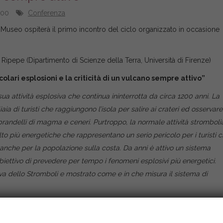
:00
Conferenza
l Museo ospiterà il primo incontro del ciclo organizzato in occasione
o Ripepe (Dipartimento di Scienze della Terra, Università di Firenze)
olari esplosioni e la criticità di un vulcano sempre attivo”
a attività esplosiva che continua ininterrotta da circa 1200 anni. La
a di turisti che raggiungono l’isola per salire ai crateri ed osservare
brandelli di magma e ceneri. Purtroppo, la normale attività strombol
to più energetiche che rappresentano un serio pericolo per i turisti 
, anche per la popolazione sulla costa. Da anni è attivo un sistema
’obiettivo di prevedere per tempo i fenomeni esplosivi più energetici.
tiva dello Stromboli e mostrato come e in che misura il sistema di
mente l’esposizione temporanea
“Vulcani. Il fuoco della Terra”.