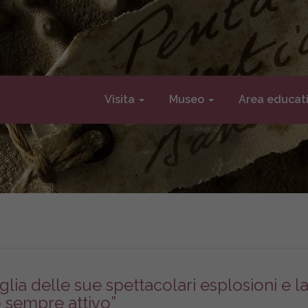
Visita
Museo
Area educat
glia delle sue spettacolari esplosioni e l
o sempre attivo”