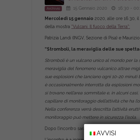
15 Gennaio 2020
16:30 - 00
Archivio
Mercoledì 15 gennaio
2020, alle ore 16.30, i
della mostra
“Vulcani. Il fuoco della Terra”:
Patrizia Landi (INGV, Sezione di Pisa) e Maurizi
“Stromboli, la meraviglia delle sue spettac
Stromboli è un vulcano unico al mondo per la su
meraviglia del fenomeno vulcanico attrae migliai
sue esplosioni che lanciano ogni 10-20 minuti 
è occasionalmente interrotta da esplosioni mol
si trovano nell’area sommitale e, in alcuni casi
capillare di monitoraggio dell’attività che ha l
Nella conferenza verrà descritta l’attività erut
monitoraggio può mettere in sicurezza l’isola.
Dopo l’incontro sarà possibile visitare libera
AVVISI
L’incontro è a ingresso gratuito.