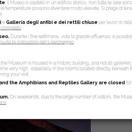
te
: il Museo è ospitato in un edificio storico, non tutte le sale son
to, le temperature possono diventare molto elevate. Si prega di te
a.
i
e
Galleria degli anfibi e dei rettili chiuse
per lavori di rial
so completo
seo.
Durante i fine settimana, vista la grande affluenza, è possibi
sulta le indicazioni per il parcheggio
: the Museum is housed in a historic building, and not all galleries
 very high, especially in the rooms located directly beneath the
ing your visit.
 and the Amphibians and Reptiles Gallery are
closed
for
eum.
On weekends, due to the large number of visitors, the Mu
ons