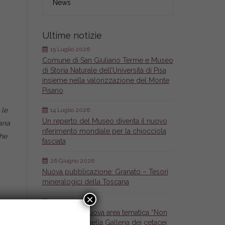
News
Ultime notizie
15 Luglio 2026
Comune di San Giuliano Terme e Museo
di Storia Naturale dell’Università di Pisa
insieme nella valorizzazione del Monte
Pisano
 le
14 Luglio 2026
Un reperto del Museo diventa il nuovo
iana
riferimento mondiale per la chiocciola
che
fasciata
26 Giugno 2026
Nuova pubblicazione: Granato – Tesori
mineralogici della Toscana
×
26 Giugno 2026
Inaugurata la nuova area tematica “Non
solo Cetacei” nella Galleria dei cetacei