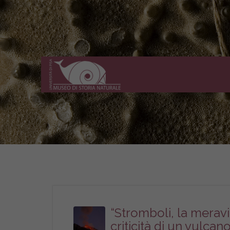
Museo
di
Storia
Naturale
dell'Università
di
Pisa
“Stromboli, la meravi
criticità di un vulcan