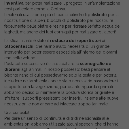
inventiva
per poter realizzare il progetto in un’ambientazione
così particolare come la Certosa.
I materiali usati sono i più disparati: cilindri di polistirolo per la
ricostruzione di alberi, blocchi di polistirolo per ricostruire
fedelmente delle pietre e resine per ricreare l’effetto acqua dei
laghetti, ma anche dei tubi corrugati per realizzare gli alberi!
La sfida iniziale è stato il
restauro dei reperti storici
ottocenteschi
, che hanno avuto necessità di un grande
intervento per poter essere esposti sia all’interno dei diorami
che nelle vetrine.
L’ostacolo successivo è stato adattare le
scenografie dei
diorami
agli animali in nostro possesso: basti pensare al
bisonte nano di cui possedevamo solo la testa e per poterla
includere nell’ambientazione è stato necessario nascondere il
supporto con la vegetazione; per quanto riguarda i primati
abbiamo deciso di mantenere la postura storica originale e
sfruttare i supporti preesistenti per inserirli insieme alle nuove
ricostruzioni e non andare ad intaccare troppo l’animale.
Una curiosità!
Per dare un senso di continuità e di tridimensionalità alle
ambientazioni abbiamo utilizzato alcuni specchi che ci hanno