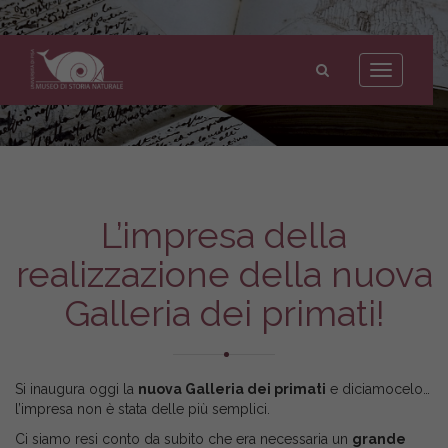
Museo
di
Toggle
Storia
navigation
Naturale
dell'Università
di
Pisa
L’impresa della
realizzazione della nuova
Galleria dei primati!
Si inaugura oggi la
nuova Galleria dei primati
e diciamocelo…
l’impresa non è stata delle più semplici.
Ci siamo resi conto da subito che era necessaria un
grande