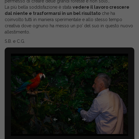
permesso di creare delle grandi foreste e non solo…
La più bella soddisfazione è stata
vedere il lavoro crescere
dal niente e trasformarsi in un bel risultato
che ha
coinvolto tutti in maniera sperimentale e allo stesso tempo
creativa dove ognuno ha messo un po’ del suo in questo nuovo
allestimento.
S.B. e C.G.