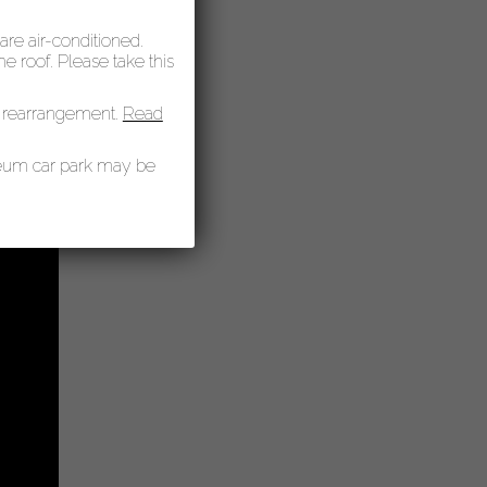
 are air-conditioned.
 roof. Please take this
 rearrangement.
Read
seum car park may be