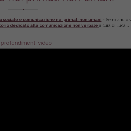
o sociale e comunicazione nei primati non umani
– Seminario e vi
torio dedicato alla
comunicazione non verbale
a cura di Luca Din
profondimenti video