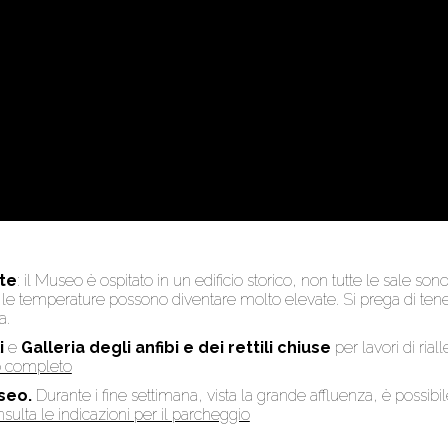
te
: il Museo è ospitato in un edificio storico, non tutte le sale son
to, le temperature possono diventare molto elevate. Si prega di te
a.
i
e
Galleria degli anfibi e dei rettili chiuse
per lavori di rial
so completo
seo.
Durante i fine settimana, vista la grande affluenza, è possibi
sulta le indicazioni per il parcheggio