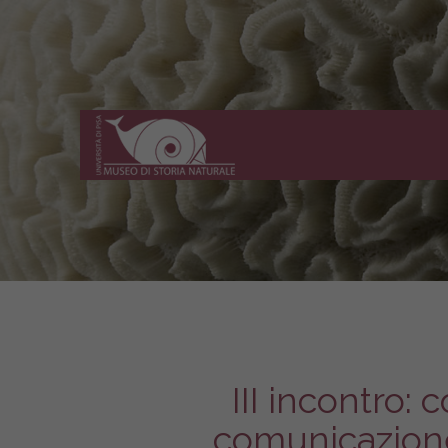
Museo
di
Storia
Naturale
dell'Università
di
Pisa
III incontro:
comunicazione