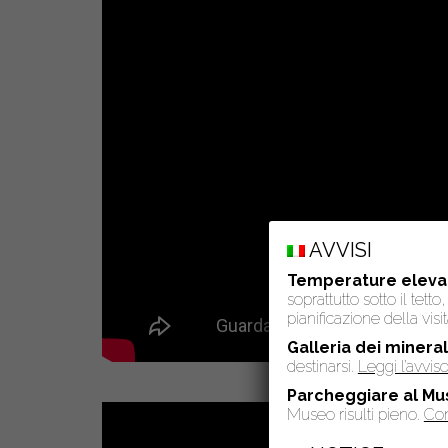
AVVISI
Temperature eleva
soprattutto sotto il tet
pianificazione della visit
Galleria dei mineral
destinarsi.
Leggi l’avvi
Parcheggiare al Mu
Museo risulti pieno.
Con