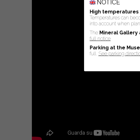
NOTICE
High temperatures
Temperatures can become
into account when plann
The
Mineral Gallery
full notice
Parking at the Mus
full.
See parking directi