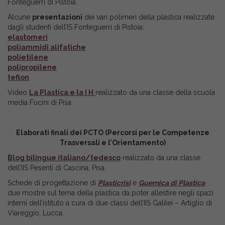
Fonteguerri di Pistoia
Alcune
presentazioni
dei vari polimeri della plastica realizzate
dagli studenti dell’IS Fonteguerri di Pistoia:
elastomeri
poliammidi alifatiche
polietilene
polipropilene
teflon
Video
La Plastica e la I H
realizzato da una classe della scuola
media Fucini di Pisa:
Elaborati finali dei PCTO (Percorsi per le Competenze
Trasversali e l’Orientamento)
Blog bilingue italiano/tedesco
realizzato da una classe
dell’IIS Pesenti di Cascina, Pisa.
Schede di progettazione di
Plasticrisi
e
Guernica di Plastica
due mostre sul tema della plastica da poter allestire negli spazi
interni dell’istituto a cura di due classi dell’IIS Galilei – Artiglio di
Viareggio, Lucca.