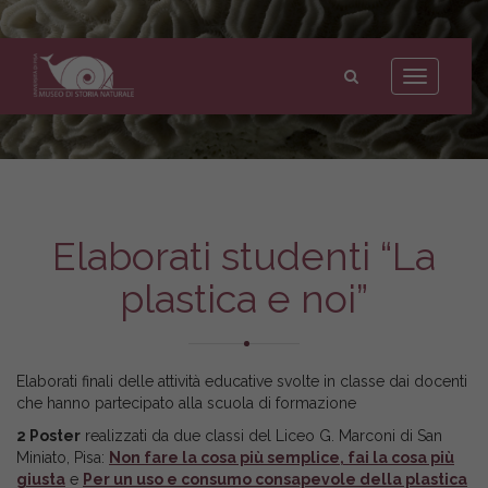
Museo
di
Toggle
Storia
navigation
Naturale
dell'Università
di
Pisa
Elaborati studenti “La
plastica e noi”
Elaborati finali delle attività educative svolte in classe dai docenti
che hanno partecipato alla scuola di formazione
2 Poster
realizzati da due classi del Liceo G. Marconi di San
Miniato, Pisa:
Non fare la cosa più semplice, fai la cosa più
giusta
e
Per un uso e consumo consapevole della plastica