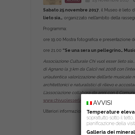
25 Novembre 2017
Archivio
Sabato 25 novembre 2017
, il Museo è lieto d
lieto sia…
organizzato nell’ambito della rassegn
Programma:
ore 19.00 Mostra fotografica e presentazione de
ore 21.00
“Se una sera un pellegrino… Music
Associazione Culturale Chi vuol esser lieto sia…
di Agnano (a 3 km da Calci) nel 2008 con l’inte
un’autentica valorizzazione dell’arte musicale n
architettonici e naturalistici di rilievo e accost
L’associazione collabora da anni con il Comune 
www.chivuolesserlierosia.org
AVVISI
Ulteriori informazioni nella locandina allegata.
Temperature eleva
soprattutto sotto il tet
pianificazione della visit
Galleria dei mineral