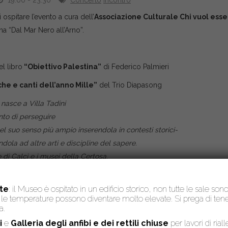
19:00 - 23:30
Concerto
Incontro
i ospitare l’evento a cura dell’
Associazione Culturale Chi vuol esse
a “Dal Mar Nero all’Arno”.
l libro
“Obiettivo Palestina”
di Federico Palmieri
he e canti dell’anno Mille”
del Trio Diapasong
 nasce a Villa Tadini
nto di perseguire
el suo senso più ampio inserendola in contesti storici-
andola ad altre arti e discipline del sapere.
di Calci e i musei della Certosa.
te
: il Museo è ospitato in un edificio storico, non tutte le sale son
to, le temperature possono diventare molto elevate. Si prega di te
a.
i
e
Galleria degli anfibi e dei rettili chiuse
per lavori di rial