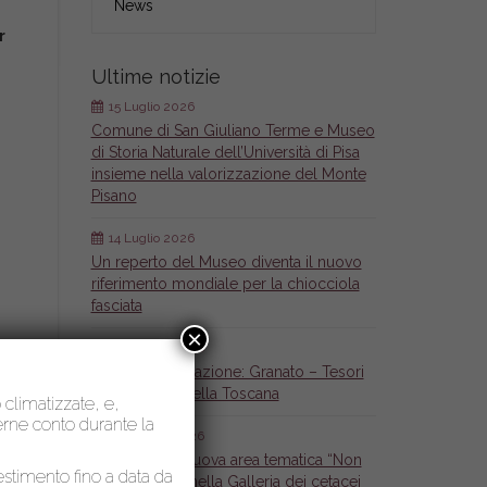
News
r
Ultime notizie
15 Luglio 2026
Comune di San Giuliano Terme e Museo
di Storia Naturale dell’Università di Pisa
insieme nella valorizzazione del Monte
Pisano
14 Luglio 2026
Un reperto del Museo diventa il nuovo
riferimento mondiale per la chiocciola
fasciata
×
26 Giugno 2026
Nuova pubblicazione: Granato – Tesori
mineralogici della Toscana
o climatizzate, e,
nerne conto durante la
26 Giugno 2026
Inaugurata la nuova area tematica “Non
lestimento fino a data da
solo Cetacei” nella Galleria dei cetacei