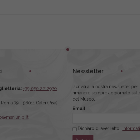
i
Newsletter
Iscriviti alla nostra newsletter per
glietteria:
+39 050 2212970
rimanere sempre aggiornato sulle
del Museo.
a Roma 79 - 56011 Calci (Pisa)
Email
fo@msn.unipi.it
Dichiaro di aver letto l’
informat