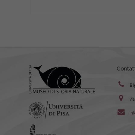
Contatt
Bi
vi
in