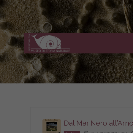
Museo
di
Storia
Naturale
dell'Università
di
Pisa
Dal Mar Nero all’Arn