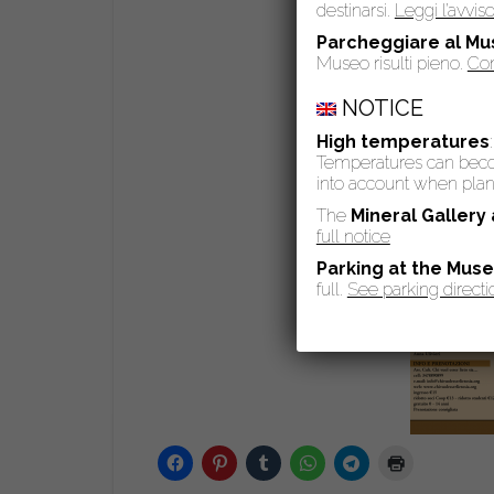
destinarsi.
Leggi l’avvi
Parcheggiare al Mu
Museo risulti pieno.
Con
NOTICE
High temperatures
Temperatures can become
into account when plann
The
Mineral Gallery
full notice
Parking at the Mus
full.
See parking directi