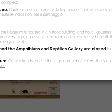
so completo
seo.
Durante i fine settimana, vista la grande affluenza, è possibi
sulta le indicazioni per il parcheggio
: the Museum is housed in a historic building, and not all galleries
 very high, especially in the rooms located directly beneath the
ing your visit.
 and the Amphibians and Reptiles Gallery are
closed
for
eum.
On weekends, due to the large number of visitors, the Mu
ons