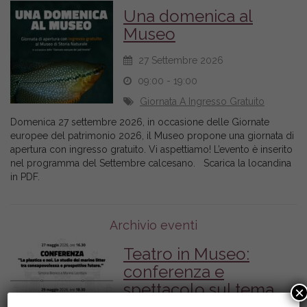
Una domenica al
Museo
27 Settembre 2026
09:00 - 19:00
Giornata A Ingresso Gratuito
Domenica 27 settembre 2026, in occasione delle Giornate
europee del patrimonio 2026, il Museo propone una giornata di
apertura con ingresso gratuito. Vi aspettiamo! L’evento è inserito
nel programma del Settembre calcesano. Scarica la locandina
in PDF.
Archivio eventi
Teatro in Museo:
conferenza e
spettacolo sul tema
×