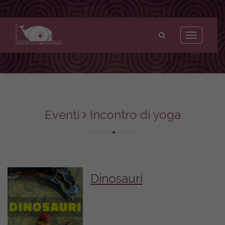
Museo
di
Toggle
Storia
navigation
Naturale
dell'Università
di
Pisa
Eventi
Incontro di yoga
Dinosauri