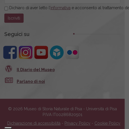
Dichiaro di aver letto l’
informativa
e acconsento al trattamento dei
Seguici su
Il Diario del Museo
Parlano di noi
© 2026 Museo di Storia Naturale di Pisa - Università di Pisa
P.IVA IT00286820501
Dichiarazione di accessibilità
-
Privacy Policy
-
Cookie Policy