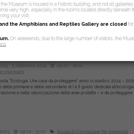
025 - 11 Settembre 2025
09:00 - 18:30
: the Museum is housed in a historic building, and not all galleries
r Insegnanti
 very high, especially in the rooms located directly beneath the
ing your visit.
uola “Rocce, minerali e fossili – tesori del passato” anno scolastico 2
er insegnanti delle scuole primarie e secondarie di I e II grado orga
 and the Amphibians and Reptiles Gallery are
closed
for
 dell’Università di Pisa in collaborazione con il Dipartimento di Scienz
eum.
On weekends, due to the large number of visitors, the Mu
ons
da proteggere”
024 - 5 Settembre 2024
09:00 - 18:00
r Insegnanti
cuola “Ecologia. Una casa da proteggere” anno scolastico 2024 – 202
delle primarie e delle secondarie di I e II grado dedicata all’ecologia 
vazione e nella valorizzazione delle aree protette – e da proteggere 
 2023
09:00 - 17:00
Scuola Di Formazione Per Insegnanti