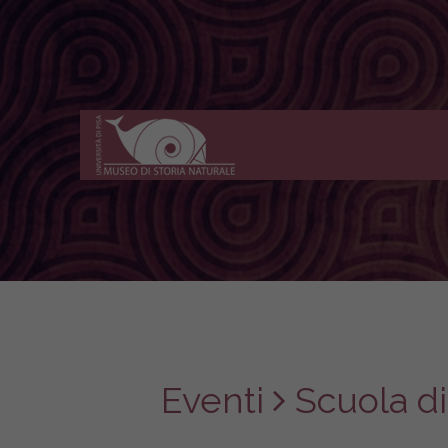
Museo
di
Storia
Naturale
dell'Università
di
Pisa
Eventi
Scuola di