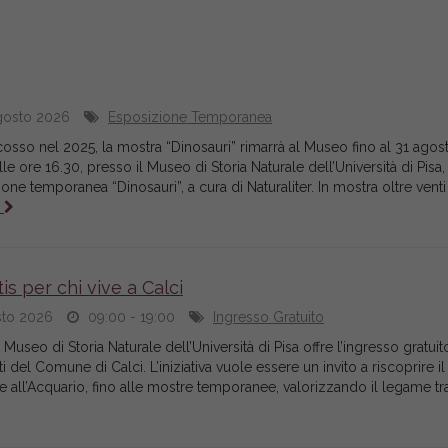
gosto 2026
Esposizione Temporanea
cosso nel 2025, la mostra “Dinosauri” rimarrà al Museo fino al 31 agos
lle ore 16.30, presso il Museo di Storia Naturale dell’Università di Pisa, 
one temporanea “Dinosauri”, a cura di Naturaliter. In mostra oltre venti
…
is per chi vive a Calci
sto 2026
09:00 - 19:00
Ingresso Gratuito
 Museo di Storia Naturale dell’Università di Pisa offre l’ingresso gratuito
enti del Comune di Calci. L’iniziativa vuole essere un invito a riscoprire 
he all’Acquario, fino alle mostre temporanee, valorizzando il legame tra