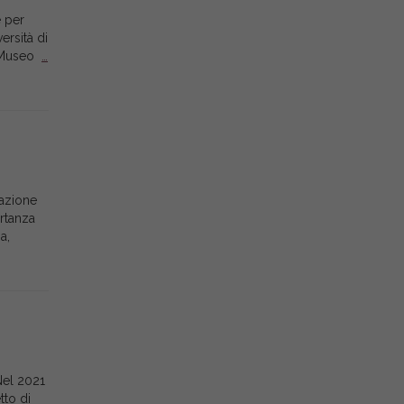
e per
ersità di
il Museo
…
mazione
ortanza
a,
Nel 2021
tto di