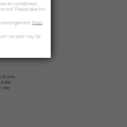
 are air-conditioned.
 roof. Please take this
025 –
nizzata
 rearrangement.
Read
e della
seum car park may be
5 Scuola
e alla
– del