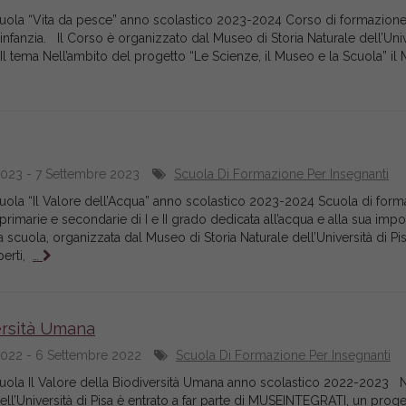
cuola “Vita da pesce” anno scolastico 2023-2024 Corso di formazion
’infanzia. Il Corso è organizzato dal Museo di Storia Naturale dell’Univ
 Il tema Nell’ambito del progetto “Le Scienze, il Museo e la Scuola” 
023 - 7 Settembre 2023
Scuola Di Formazione Per Insegnanti
cuola “Il Valore dell’Acqua” anno scolastico 2023-2024 Scuola di for
primarie e secondarie di I e II grado dedicata all’acqua e alla sua imp
 La scuola, organizzata dal Museo di Storia Naturale dell’Università di Pis
perti,
…
versità Umana
022 - 6 Settembre 2022
Scuola Di Formazione Per Insegnanti
cuola Il Valore della Biodiversità Umana anno scolastico 2022-2023 
dell’Università di Pisa è entrato a far parte di MUSEINTEGRATI, un proge