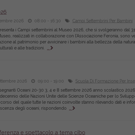
026
ttembre 2026
08:00 - 16:30
Campi Settembrini Per Bambini
 presenta i Campi settembrini al Museo 2026, che si svolgeranno dal 3
 Museo, realizzati in collaborazione con l’Associazione Feronia, sono v
ione al patrimonio per avvicinare i bambini alla bellezza della natura,
turali e alle tradizioni.
…
ettembre 2026
09:00 - 19:00
Scuola Di Formazione Per Inse
nsegnanti Oceani 20-30 3, 4 e 8 settembre 2026 anno scolastico 2
 decennio delle Nazioni Unite delle Scienze Oceaniche per lo Svilup
corso del quale tutte le nazioni coinvolte stanno rilevando dati e inf
onoscenza degli oceani, rispondendo
…
ferenza e spettacolo a tema cibo