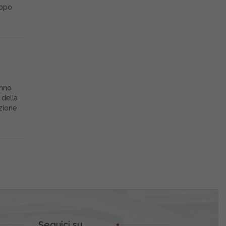
uppo
anno
 della
izione
Seguici su