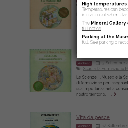
3 Settembre 2
Archivio
High temperatures
Scuola Di Formazione Pe
Temperatures can become
into account when plann
Le Scienze, il Museo e la Sc
2026 Scuola di formazione p
The
Mineral Gallery
dal Museo di Storia Naturale
full notice
Terra dell’Università di
…
Parking at the Mus
full.
See parking directi
“Ecologia. Una casa 
3 Settembre 2
Archivio
Scuola Di Formazione Pe
Le Scienze, il Museo e la S
di formazione per insegnanti 
sua importanza nella conser
nostro territorio.
…
Vita da pesce
12 Settembre
Archivio